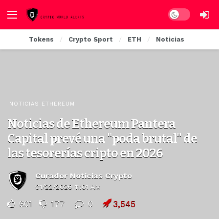
Dark mode
Tokens
Crypto Sport
ETH
Noticias
NOTICIAS ETHEREUM
Noticias de Ethereum Pantera
Capital prevé una "poda brutal" de
las tesorerías cripto en 2026
Curador Noticias Crypto
01/22/2026 11:01 AM
601
177
0
3,545