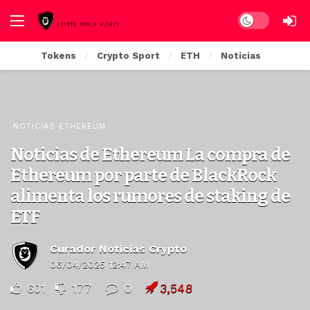
Dark mode
Tokens
Crypto Sport
ETH
Noticias
NOTICIAS ETHEREUM
Noticias de Ethereum La compra de
Ethereum por parte de BlackRock
alimenta los rumores de staking de
ETF
Curador Noticias Crypto
06/04/2025 12:47 AM
601
177
0
3,548