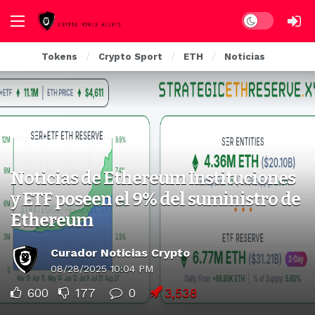
Dark mode
Tokens
Crypto Sport
ETH
Noticias
NOTICIAS ETHEREUM
Noticias de Ethereum Instituciones
y ETF poseen el 9% del suministro de
Ethereum
Curador Noticias Crypto
08/28/2025 10:04 PM
600
177
0
3,538