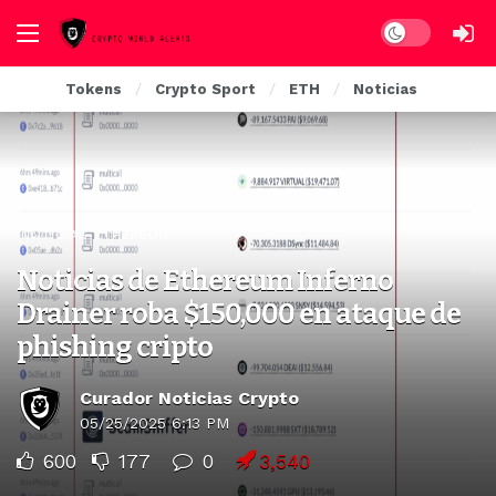
Dark mode
Tokens
Crypto Sport
ETH
Noticias
NOTICIAS ETHEREUM
Noticias de Ethereum Inferno
Drainer roba $150,000 en ataque de
phishing cripto
Curador Noticias Crypto
05/25/2025 6:13 PM
600
177
0
3,540