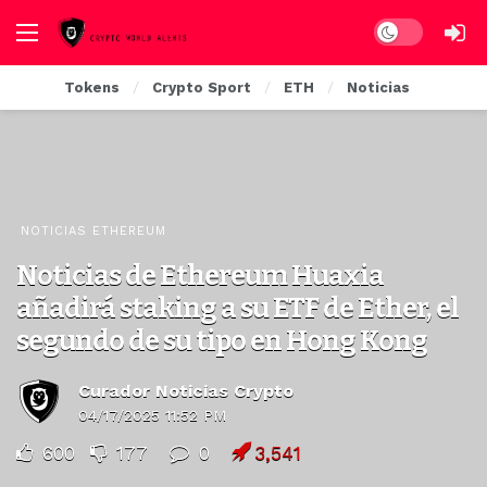
Dark mode
Tokens
Crypto Sport
ETH
Noticias
NOTICIAS ETHEREUM
Noticias de Ethereum Huaxia
añadirá staking a su ETF de Ether, el
segundo de su tipo en Hong Kong
Curador Noticias Crypto
04/17/2025 11:52 PM
600
177
0
3,541