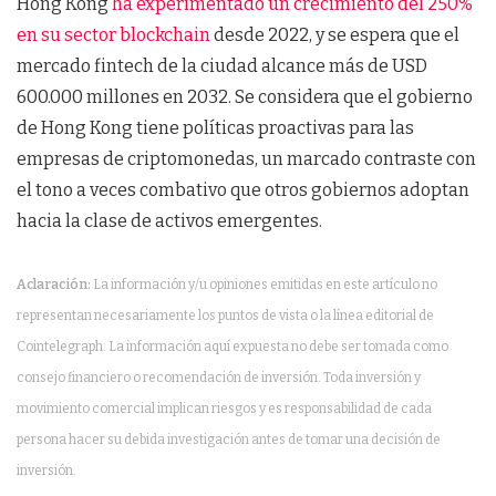
Hong Kong
ha experimentado un crecimiento del 250%
en su sector blockchain
desde 2022, y se espera que el
mercado fintech de la ciudad alcance más de USD
600.000 millones en 2032. Se considera que el gobierno
de Hong Kong tiene políticas proactivas para las
empresas de criptomonedas, un marcado contraste con
el tono a veces combativo que otros gobiernos adoptan
hacia la clase de activos emergentes.
Aclaración:
La información y/u opiniones emitidas en este artículo no
representan necesariamente los puntos de vista o la línea editorial de
Cointelegraph. La información aquí expuesta no debe ser tomada como
consejo financiero o recomendación de inversión. Toda inversión y
movimiento comercial implican riesgos y es responsabilidad de cada
persona hacer su debida investigación antes de tomar una decisión de
inversión.