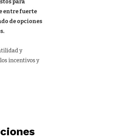
istos para
e entre fuerte
cado de opciones
s.
tilidad y
los incentivos y
pciones