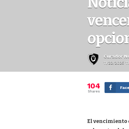
Notic
vencen
opcion
Curador No
11/22/2025 1
104
Fac
Shares
El vencimiento 