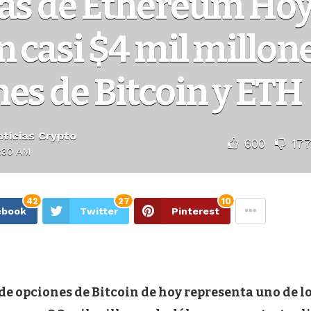
ias de Ethereum Ho
 casi $4 mil millon
es de Bitcoin y ETH
ticias Crypto
600
17
1:30 AM
42
27
10
ebook
Twitter
Pinterest
de opciones de Bitcoin de hoy representa uno de l