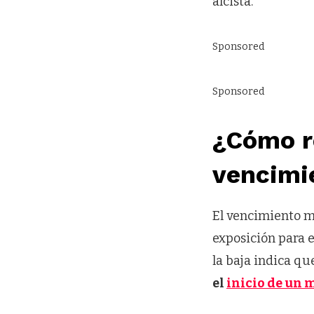
alcista.
Sponsored
Sponsored
¿
Cómo re
vencimi
El vencimiento ma
exposición para e
la baja indica q
el
inicio de un 