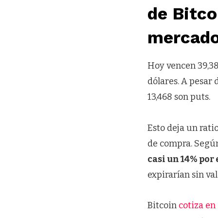
de Bitco
mercad
Hoy vencen 39,3
dólares. A pesar 
13,468 son puts.
Esto deja un rati
de compra. Según
casi un 14% por
expirarían sin val
Bitcoin
cotiza en