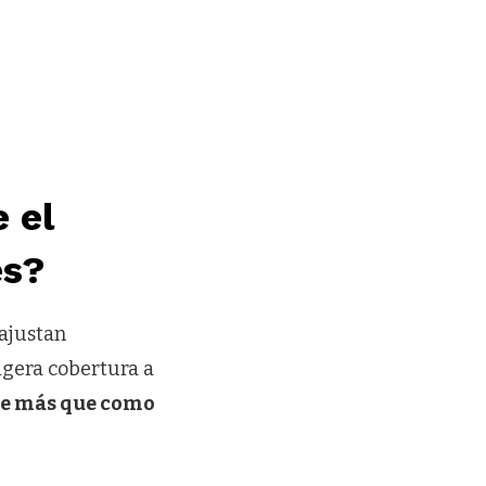
 el
és
?
ajustan
ligera cobertura a
le más que como