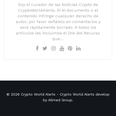
Soy el curador de las Noticias Crypto de
CryptoWorldAlerts. Si el documento o el
contenido infringe cualquier derecho de
autor, por favor señálelo en comentarios y
será rápidamente borrado. A todos los
artículos les incluimos el link del Recurso
que…
© 2026
Crypto World Alerts
- Crypto World Alerts develop
by
Allmed Group
.