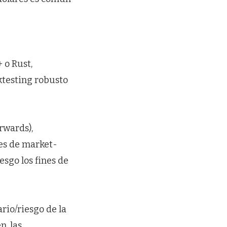
 o Rust,
ktesting robusto
rwards),
les de market-
sgo los fines de
ario/riesgo de la
n, las