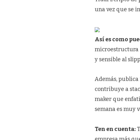
una vez que se in
Así es como pue
microestructura 
y sensible al slip
Además, publica 
contribuye a sta
maker que enfatic
semana es muy val
Ten en cuenta:
T
empresa más que 