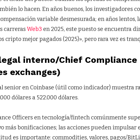
mbién lo hacen. En años buenos, los investigadores co
ompensación variable desmesurada; en años lentos, l
as carreras
Web3
en 2025, este puesto se encuentra di
s cripto mejor pagados (2025)», pero rara vez es tranq
legal interno/Chief Compliance 
les exchanges)
al senior en Coinbase (útil como indicador) muestra r
000 dólares a 522.000 dólares.
ance Officers en tecnología/fintech comúnmente supe
vo más bonificaciones; las acciones pueden impulsar e
itud es importante: commodities, valores, pagos/BitL