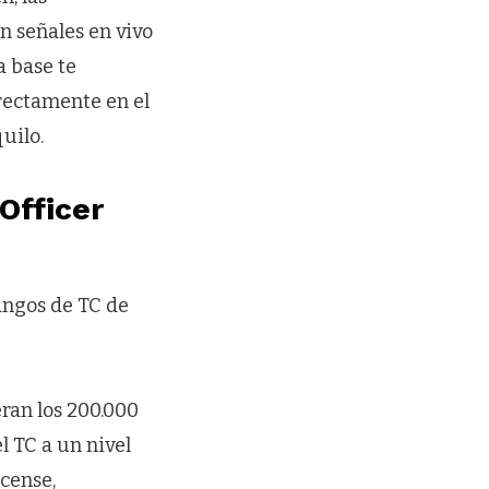
n señales en vivo
a base te
rectamente en el
uilo.
Officer
angos de TC de
ran los 200.000
l TC a un nivel
icense,