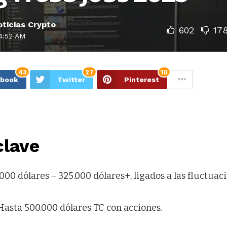
ticias Crypto
602
17
4:52 AM
43
27
10
ebook
Twitter
Pinterest
clave
000 dólares – 325.000 dólares+, ligados a las fluctuac
Hasta 500.000 dólares TC con acciones.