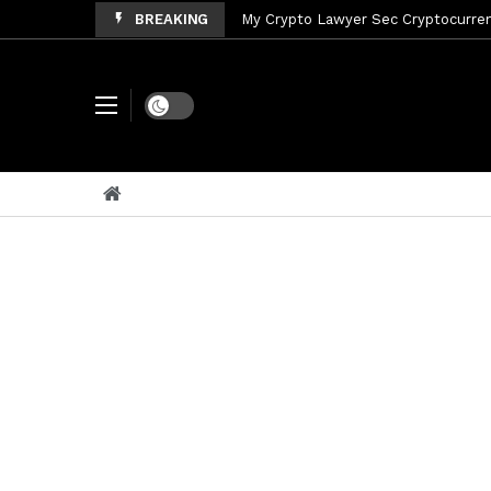
BREAKING
My Crypto Lawyer Sec Cryptocurre
My Crypto Lawyer Sec News XRP pri
Dark mode
My Crypto Lawyer Sec News Rusia r
My Crypto Lawyer Sec News EEUU pr
My Crypto Lawyer Sec News Arthur 
My Crypto Lawyer Sec News Europa 
My Crypto Lawyer Sec Cryptocurre
My Crypto Lawyer Sec News Cynthi