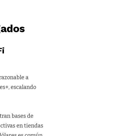
gados
Fi
 razonable a
res+, escalando
tran bases de
ectivas en tiendas
 dólares es común