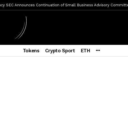
ncy SEC Announces Continuation of Small Business Advisory Committ
ce forecast ahead of CLARITY Act vote next week
1 semana ago
econoce a Bitcoin como propiedad con una histórica ley
1 semana
ohibirá al presidente emitir criptomonedas propias
1 semana ag
Tokens
Crypto Sport
ETH
Hayes y BitMEX demandados por presunto fraude e insider trading
pone en jaque a Polymarket y Kalshi por su modelo de negocio
2
ncy SEC Announces Departure of Principal Deputy Director of Enfor
a Lummis sets Trump condition for CLARITY Act passage
4 días a