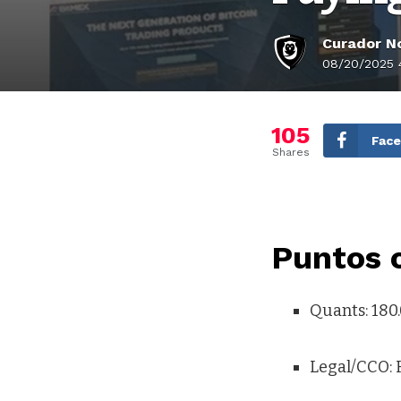
Curador No
08/20/2025 
105
Fac
Shares
Puntos 
Quants: 180.
Legal/CCO: 