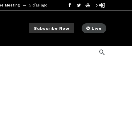
ee Meeting
5 días ago
1 semana ago
My Crypto Lawyer Sec Cryptocurrency Small Business Forum’s Report to Congress Highlights Recommendations to Improve Capital-Raising Policy
Subscribe Now
Live
 ago
o
1 semana ago
 semanas ago
cement Sam Waldon
2 semanas ago
go