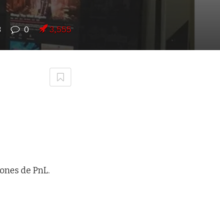
8
0
3,555
iones de PnL.