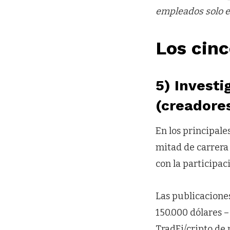
empleados solo e
Los cin
5) Investi
(creadore
En los principale
mitad de carrera 
con la participac
Las publicacione
150.000 dólares –
TradFi/cripto de