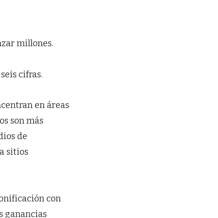
zar millones.
eis cifras.
ncentran en áreas
sos son más
dios de
 sitios
onificación con
as ganancias