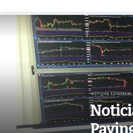
NOTICIAS ETHEREUM
Notic
Payin