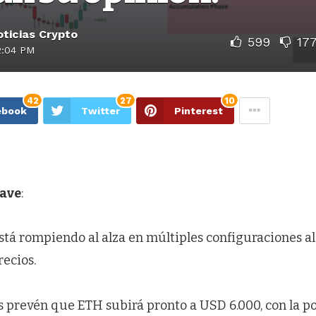
ticias Crypto
599
17
2:04 PM
42
27
10
ebook
Twitter
Pinterest
lave
:
tá rompiendo al alza en múltiples configuraciones alc
recios.
s prevén que ETH subirá pronto a USD 6.000, con la po