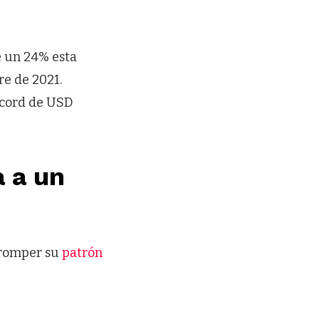
e un 24% esta
re de 2021.
écord de USD
a a un
 romper su
patrón