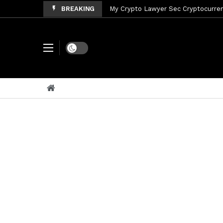
My Crypto Lawyer Sec Cryptocurrenc
BREAKING
My Crypto Lawyer Sec News Tres ho
My Crypto Lawyer Sec Speeches Cry
Dark mode
My Crypto Lawyer Sec News Cynthi
My Crypto Lawyer Sec News Rusia en
My Crypto Lawyer Sec Cryptocurre
My Crypto Lawyer Sec News XRP pri
My Crypto Lawyer Sec News Rusia r
My Crypto Lawyer Sec News XRP Ledg