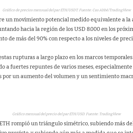
Gráfico de precios mensual del par ETH/USDT. Fuente: Cas Abbé/TradingView
re un movimiento potencial medido equivalente a la
untando hacia la región de los USD 8.000 en los próxi
o de más del 90% con respecto a los niveles de preci
stas rupturas a largo plazo en los marcos temporales
o a fuertes repuntes de varios meses, especialmente
as por un aumento del volumen y un sentimiento ma
Gráfico mensual del precio del par ETH/USD. Fuente: TradingView
, ETH rompió un triángulo simétrico, subiendo más de
ivo previsto, y subiendo aún más a medida que se inte