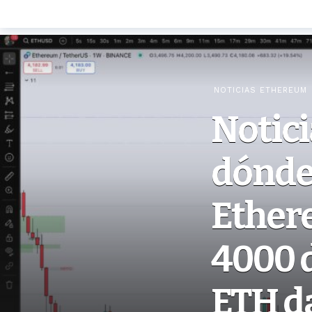
NOTICIAS ETHEREUM
Notic
dónde 
Ether
4000 d
ETH da