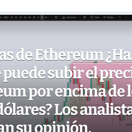
ias de Ethereum ¿Ha
puede subir el preci
eum por encima de l
ólares? Los analist
n su opinión.