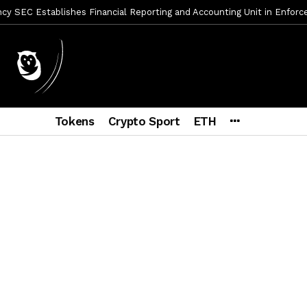
y SEC Establishes Financial Reporting and Accounting Unit in Enforc
mbres son acusados de planear un robo de Bitcoin
2 días ago
ptocurrency Restoring Regulatory Clarity: Statement on Technical A
a Lummis sets Trump condition for CLARITY Act passage
7 días a
vía a prisión al fundador de BitRiver por presunto fraude
1 sema
ncy SEC Announces Continuation of Small Business Advisory Committ
Tokens
Crypto Sport
ETH
ce forecast ahead of CLARITY Act vote next week
2 semanas ag
econoce a Bitcoin como propiedad con una histórica ley
2 semana
er adoption accelerates as Ripple receives full EU MiCA license