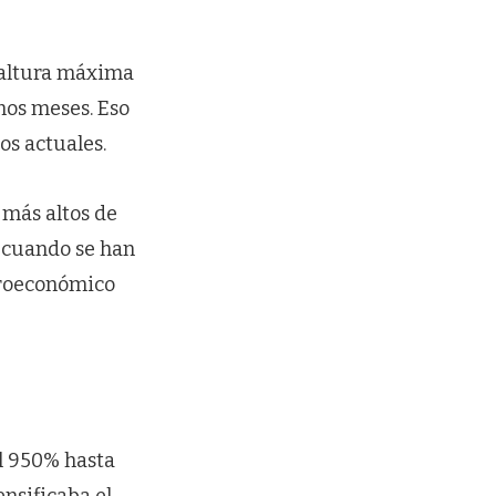
 altura máxima
mos meses. Eso
os actuales.
 más altos de
 cuando se han
croeconómico
l 950% hasta
nsificaba el