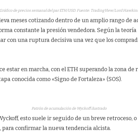
Gráfico de precios semanal del par ETH/USD. Fuente: TradingView/Lord Hawkin
leva meses cotizando dentro de un amplio rango de 
rma constante la presión vendedora. Según la teoría 
nar con una ruptura decisiva una vez que los compra
ce estar en marcha, con el ETH superando la zona de r
tapa conocida como «Signo de Fortaleza» (SOS).
Patrón de acumulación de Wyckoff ilustrado
yckoff, esto suele ir seguido de un breve retroceso, 
, para confirmar la nueva tendencia alcista.