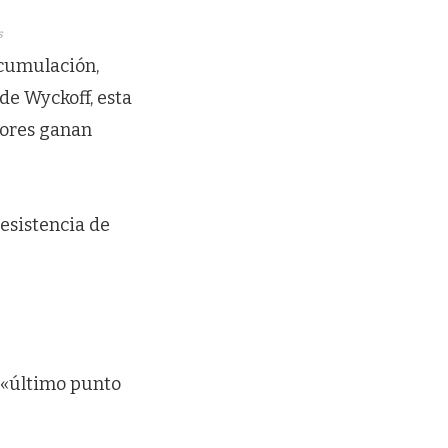
s
acumulación,
de Wyckoff, esta
dores ganan
esistencia de
o «último punto