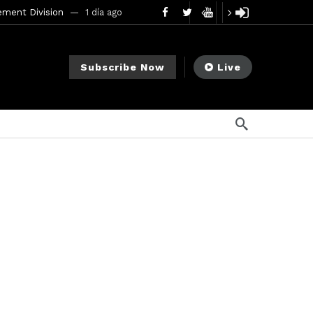
ement Division
1 día ago
mendments to Rule 0‑1(a)(7)
2 días ago
Subscribe Now
Live
go
na ago
ee Meeting
1 semana ago
1 semana ago
My Crypto Lawyer Sec Cryptocurrency Small Business Forum’s Report to Congress Highlights Recommendations to Improve Capital-Raising Policy
o
s ago
22 horas ago