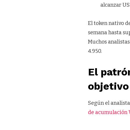
alcanzar US
El token nativo 
semana hasta sup
Muchos analistas
4.950.
El patró
objetiv
Según el analist
de acumulación 