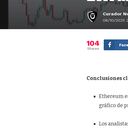
Curador No
08/10/2025 
104
Fac
Shares
Conclusiones c
Ethereum es
gráfico de p
Los analista