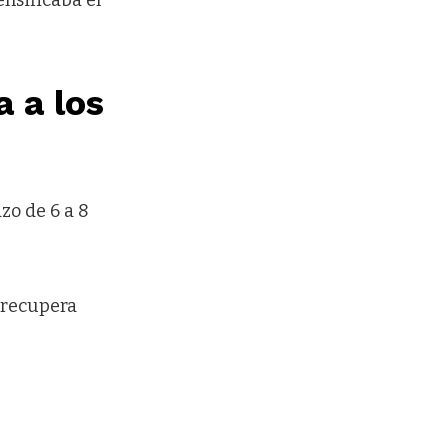
a a los
zo de 6 a 8
e recupera