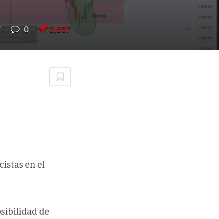
7
0
3,537
istas en el
sibilidad de