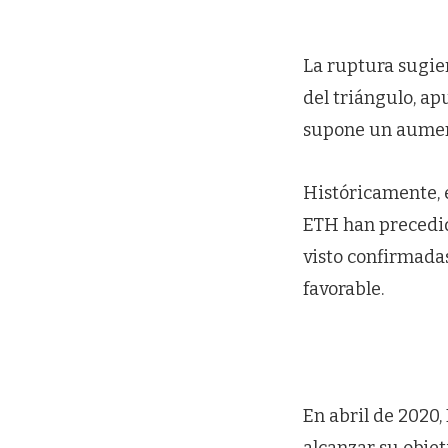
La ruptura sugie
del triángulo, ap
supone un aument
Históricamente, e
ETH han precedid
visto confirmad
favorable.
En abril de 2020
alcanzar su objet