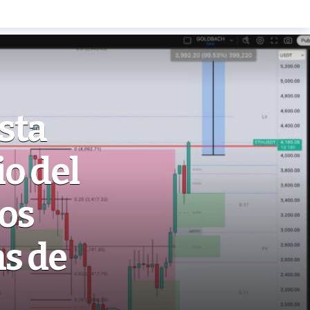
sta
o del
os
as de