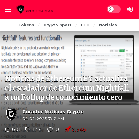
Dark mode
Tokens
Crypto Sport
ETH
Noticias
NOTICIAS ETHEREUM
Noticias de Ethereum EY actualiza
el escalador de Ethereum Nightfall
a un Rollup de conocimiento cero
Curador Noticias Crypto
04/02/2025 7:12 AM
601
177
0
3,545