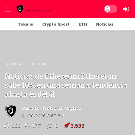
Dark mode
Tokens
Crypto Sport
ETH
Noticias
NOTICIAS ETHEREUM
Noticias de Ethereum Ethereum
sube 10% en una semana: tendencia
alcista es débil
Curador Noticias Crypto
04/29/2025 6:57 PM
600
177
0
3,539