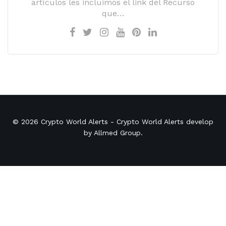
artículos les incluimos el link del Recurso
que…
© 2026
Crypto World Alerts
- Crypto World Alerts develop
by
Allmed Group
.