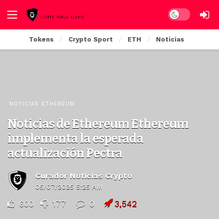
Dark mode
Tokens
Crypto Sport
ETH
Noticias
NOTICIAS ETHEREUM
Noticias de Ethereum Ethereum
implementa la esperada
actualización Pectra
Curador Noticias Crypto
05/07/2025 5:25 AM
600
177
0
3,542