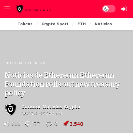
Dark mode
Tokens
Crypto Sport
ETH
Noticias
NOTICIAS ETHEREUM
Noticias de Ethereum Ethereum
Foundation rolls out new treasury
policy
Curador Noticias Crypto
06/07/2025 7:10 AM
600
177
0
3,540