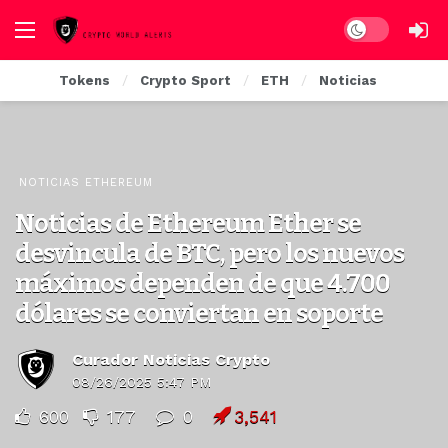
Dark mode
Tokens
Crypto Sport
ETH
Noticias
NOTICIAS ETHEREUM
Noticias de Ethereum Ether se
desvincula de BTC, pero los nuevos
máximos dependen de que 4.700
dólares se conviertan en soporte
Curador Noticias Crypto
08/26/2025 5:47 PM
600
177
0
3,541