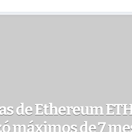
ias de Ethereum ET
zó máximos de 7 me