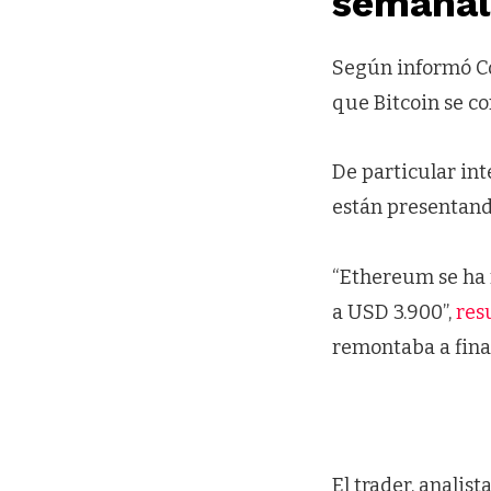
semanal
Según informó Coi
que Bitcoin se co
De particular int
están presentan
“Ethereum se ha
a USD 3.900”,
res
remontaba a fina
El trader, analist