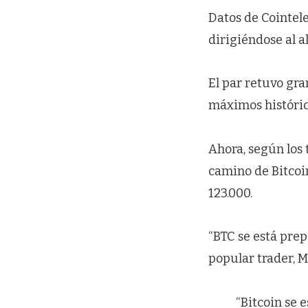
Datos de Cointel
dirigiéndose al a
El par retuvo gra
máximos históric
Ahora, según los 
camino de Bitcoi
123.000.
“BTC se está pre
popular trader, M
“Bitcoin se