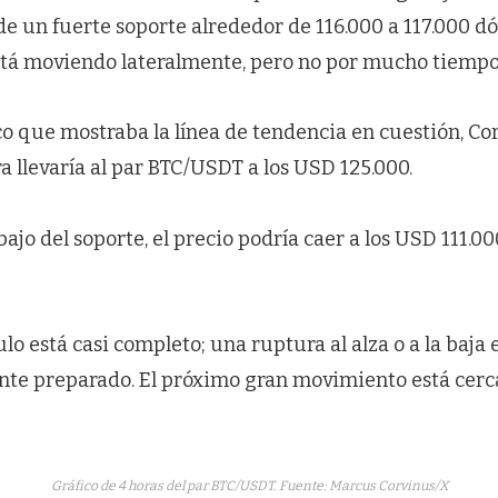
e un fuerte soporte alrededor de 116.000 a 117.000 dó
stá moviendo lateralmente, pero no por mucho tiempo
co que mostraba la línea de tendencia en cuestión, Co
 llevaría al par BTC/USDT a los USD 125.000.
ajo del soporte, el precio podría caer a los USD 111.00
ulo está casi completo; una ruptura al alza o a la baja 
nte preparado. El próximo gran movimiento está cerca
Gráfico de 4 horas del par BTC/USDT. Fuente: Marcus Corvinus/X