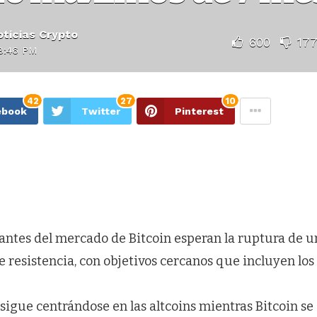
ticias Crypto
600
17
8:46 PM
42
27
10
ebook
Twitter
Pinterest
pantes del mercado de Bitcoin esperan la ruptura de u
 resistencia, con objetivos cercanos que incluyen los
sigue centrándose en las altcoins mientras Bitcoin se 