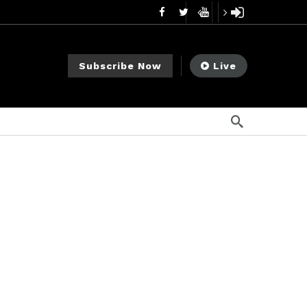
mendments to Rule 0‑1(a)(7)
1 día ago
go
Subscribe Now
Live
ago
ee Meeting
7 días ago
1 semana ago
My Crypto Lawyer Sec Cryptocurrency Small Business Forum’s Report to Congress Highlights Recommendations to Improve Capital-Raising Policy
s ago
go
ement Division
11 horas ago