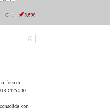
7
0
3,539
na línea de
 USD 125.000.
consolida, con