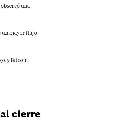
l observó una
o un mayor flujo
o, y Bitcoin
l cierre