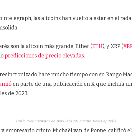
ntelegraph, las altcoins han vuelto a estar en el rad
nsolida.
erés son la altcoin más grande, Ether (
ETH
), y XRP (
XR
do
predicciones de precio elevadas
.
 resincronizado hace mucho tiempo con su Rango Ma
umió
en parte de una publicación en X que incluía un
les de 2023.
Gráfcifo de 1 semana del par ETH/USD. Fuente: Rekt Capital/X
a y empresario cripto, Michaël van de Poppe, calificó e