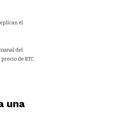
eplican el
emanal del
 precio de BTC.
a una