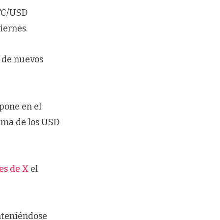
BTC/USD
iernes.
s de nuevos
rpone en el
ima de los USD
es de X
el
nteniéndose