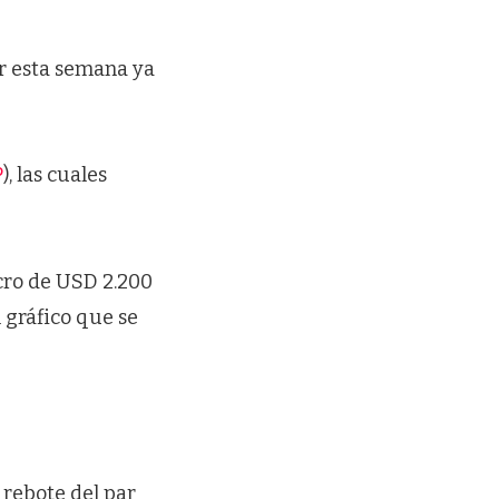
ar esta semana ya
P
), las cuales
cro de USD 2.200
 gráfico que se
l rebote del par