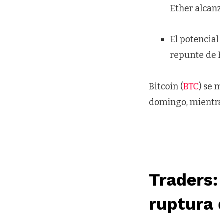
Ether alcan
El potencial
repunte de 
Bitcoin (
BTC
) se 
domingo, mientras
Traders:
ruptura