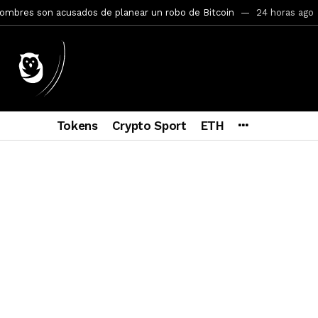
mbres son acusados de planear un robo de Bitcoin
24 horas ago
ptocurrency Restoring Regulatory Clarity: Statement on Technical A
a Lummis sets Trump condition for CLARITY Act passage
6 días a
vía a prisión al fundador de BitRiver por presunto fraude
6 días 
ncy SEC Announces Continuation of Small Business Advisory Committ
Tokens
Crypto Sport
ETH
ce forecast ahead of CLARITY Act vote next week
1 semana ago
econoce a Bitcoin como propiedad con una histórica ley
2 semana
ohibirá al presidente emitir criptomonedas propias
2 semanas a
y SEC Establishes Financial Reporting and Accounting Unit in Enforc