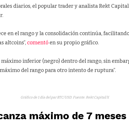
les diarios, el popular trader y analista Rekt Capita
r.
e en el rango y la consolidación continúa, facilitand
s altcoins”,
comentó
en su propio gráfico.
máximo inferior (negro) dentro del rango, sin embarg
 máximo del rango para otro intento de ruptura”.
Gráfico de 1 día del par BTC/USD. Fuente: Rekt Capital/X
canza máximo de 7 meses a