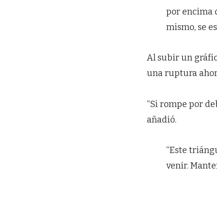
por encima d
mismo, se e
Al subir un gráfi
una ruptura ahora
“Si rompe por deb
añadió.
“Este triáng
venir. Mante