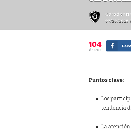
Curador No
07/20/2025 
104
Fac
Shares
Puntos clave:
Los partici
tendencia de
La atención 