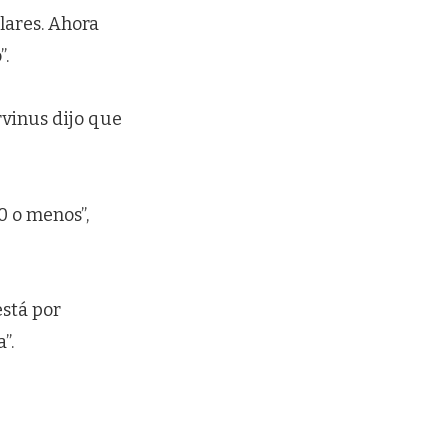
lares. Ahora
”.
rvinus dijo que
0 o menos”,
está por
”.