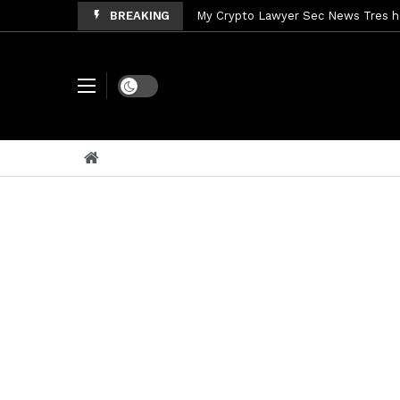
My Crypto Lawyer Sec News Tres ho
BREAKING
My Crypto Lawyer Sec Speeches Cry
My Crypto Lawyer Sec News Cynthi
Dark mode
My Crypto Lawyer Sec News Rusia en
My Crypto Lawyer Sec Cryptocurre
My Crypto Lawyer Sec News XRP pri
My Crypto Lawyer Sec News Rusia r
My Crypto Lawyer Sec News EEUU pr
My Crypto Lawyer Sec Cryptocurrenc