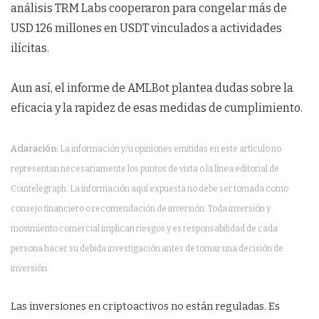
análisis TRM Labs cooperaron para congelar más de
USD 126 millones en USDT vinculados a actividades
ilícitas.
Aun así, el informe de AMLBot plantea dudas sobre la
eficacia y la rapidez de esas medidas de cumplimiento.
Aclaración:
La información y/u opiniones emitidas en este artículo no
representan necesariamente los puntos de vista o la línea editorial de
Cointelegraph. La información aquí expuesta no debe ser tomada como
consejo financiero o recomendación de inversión. Toda inversión y
movimiento comercial implican riesgos y es responsabilidad de cada
persona hacer su debida investigación antes de tomar una decisión de
inversión.
Las inversiones en criptoactivos no están reguladas. Es