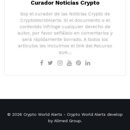
Curador Noticias Crypto
Soy el curador de las Noticias Crypto de
CryptoWorldAlerts. Si el documento o el
contenido infringe cualquier derecho de
autor, por favor señálelo en comentarios y
será rápidamente borrado. A todos los
artículos les incluimos el link del Recurso
que…
© 2026
Crypto World Alerts
- Crypto World Alerts develop
by
Allmed Group
.