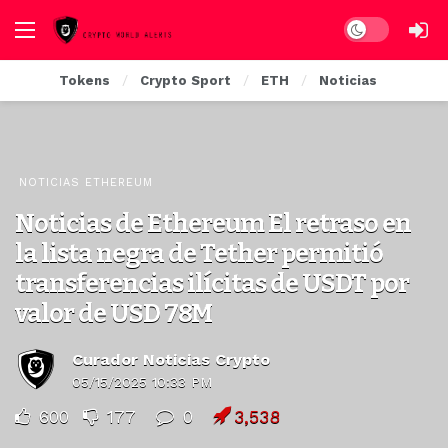
Dark mode
Tokens
Crypto Sport
ETH
Noticias
NOTICIAS ETHEREUM
Noticias de Ethereum El retraso en
la lista negra de Tether permitió
transferencias ilícitas de USDT por
valor de USD 78M
Curador Noticias Crypto
05/15/2025 10:33 PM
600
177
0
3,538