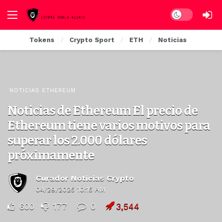
Dark mode
Tokens
Crypto Sport
ETH
Noticias
NOTICIAS ETHEREUM
Noticias de Ethereum El precio de
Ethereum tiene varios motivos para
superar los 2.000 dólares
próximamente
Curador Noticias Crypto
04/29/2025 10:15 AM
600
177
0
3,544