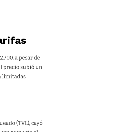
arifas
2.700, a pesar de
el precio subió un
n limitadas
queado (TVL), cayó