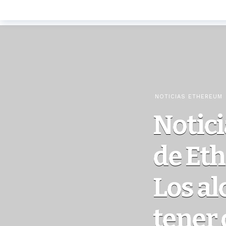
NOTICIAS ETHEREUM
Notici
de Et
Los al
tener 