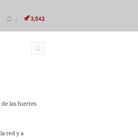
7
0
3,542
 de las fuertes
la red y a