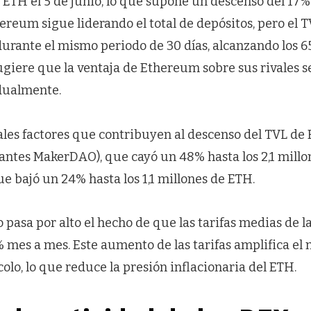
e ETH el 5 de junio, lo que supone un descenso del 17%
ereum sigue liderando el total de depósitos, pero el 
rante el mismo periodo de 30 días, alcanzando los 65
ugiere que la ventaja de Ethereum sobre sus rivales s
dualmente.
pales factores que contribuyen al descenso del TVL de
antes MakerDAO), que cayó un 48% hasta los 2,1 millo
que bajó un 24% hasta los 1,1 millones de ETH.
 pasa por alto el hecho de que las tarifas medias de 
 mes a mes. Este aumento de las tarifas amplifica e
lo, lo que reduce la presión inflacionaria del ETH.