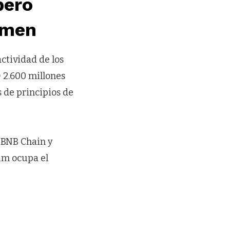
pero
umen
actividad de los
 2.600 millones
s de principios de
 BNB Chain y
um ocupa el