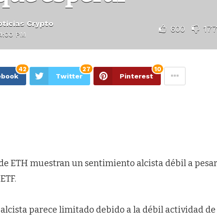
ticias Crypto
600
17
4:00 PM
42
27
10
ebook
Twitter
Pinterest
de ETH muestran un sentimiento alcista débil a pesar
ETF.
 alcista parece limitado debido a la débil actividad de 