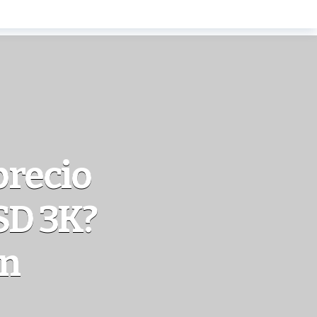
precio
SD 3K?
an