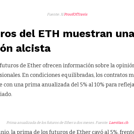
Fuente: X/
ProofOfTravis
ros del ETH muestran una
ón alcista
futuros de Ether ofrecen información sobre la opinión
sionales. En condiciones equilibradas, los contratos
e con una prima anualizada del 5% al 10% para refleja
iado.
Prima anualizada de los futuros de Ether a dos meses. Fuente:
Laevitas.ch
nio, la prima de los futuros de Ether cayó al 5%, frente