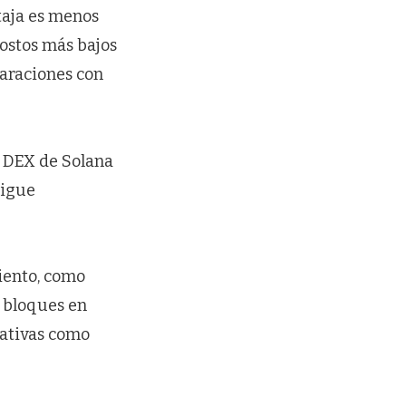
taja es menos
costos más bajos
mparaciones con
e DEX de Solana
sigue
iento, como
e bloques en
nativas como