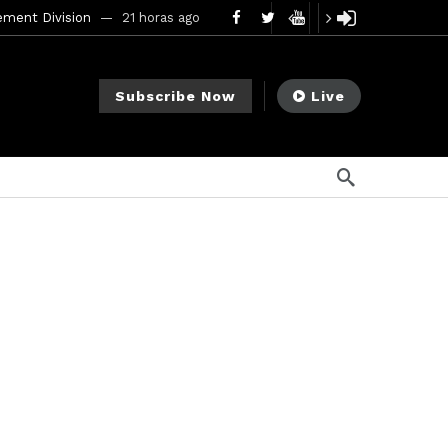
ement Division
21 horas ago
mendments to Rule 0‑1(a)(7)
2 días ago
Subscribe Now
Live
go
ago
ee Meeting
1 semana ago
1 semana ago
My Crypto Lawyer Sec Cryptocurrency Small Business Forum’s Report to Congress Highlights Recommendations to Improve Capital-Raising Policy
s ago
8 horas ago