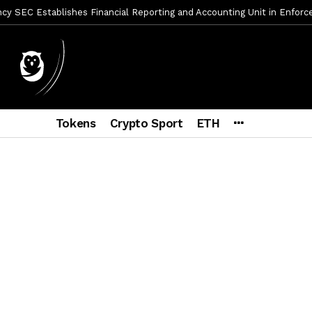
y SEC Establishes Financial Reporting and Accounting Unit in Enforc
mbres son acusados de planear un robo de Bitcoin
1 día ago
ptocurrency Restoring Regulatory Clarity: Statement on Technical A
a Lummis sets Trump condition for CLARITY Act passage
6 días a
vía a prisión al fundador de BitRiver por presunto fraude
6 días 
Tokens
Crypto Sport
ETH
ncy SEC Announces Continuation of Small Business Advisory Committ
ce forecast ahead of CLARITY Act vote next week
1 semana ago
econoce a Bitcoin como propiedad con una histórica ley
2 semana
er adoption accelerates as Ripple receives full EU MiCA license