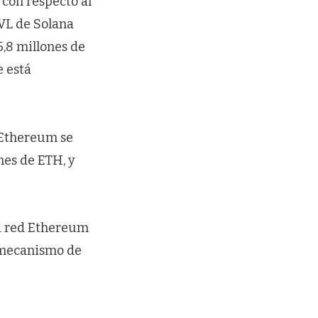
 con respecto al
TVL de Solana
,8 millones de
e está
 Ethereum se
nes de ETH, y
la red Ethereum
l mecanismo de