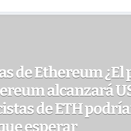
as de Ethereum ¿El 
hereum alcanzará U
cistas de ETH podrí
que esperar