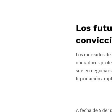
Los futu
convicci
Los mercados de 
operadores profe
suelen negociars
liquidación ampl
A fecha de 5 de ju