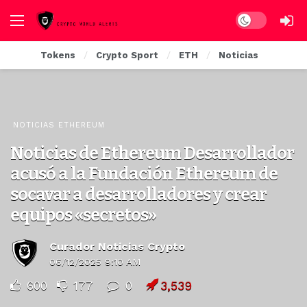
Dark mode
Tokens
Crypto Sport
ETH
Noticias
NOTICIAS ETHEREUM
Noticias de Ethereum Desarrollador
acusó a la Fundación Ethereum de
socavar a desarrolladores y crear
equipos «secretos»
Curador Noticias Crypto
06/12/2025 9:10 AM
600
177
0
3,539