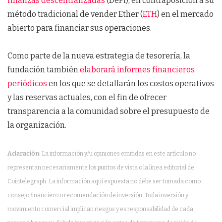
finanzas descentralizadas
(DeFi), en contraposición a su
método tradicional de vender Ether (
ETH
) en el mercado
abierto para financiar sus operaciones.
Como parte de la nueva estrategia de tesorería, la
fundación también
elaborará informes financieros
periódicos
en los que se detallarán los costos operativos
y las reservas actuales, con el fin de ofrecer
transparencia a la comunidad sobre el presupuesto de
la organización.
Aclaración:
La información y/u opiniones emitidas en este artículo no
representan necesariamente los puntos de vista o la línea editorial de
Cointelegraph. La información aquí expuesta no debe ser tomada como
consejo financiero o recomendación de inversión. Toda inversión y
movimiento comercial implican riesgos y es responsabilidad de cada