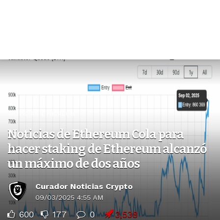
NOTICIAS ETHEREUM
Noticias de Ethereum Cola para
hacer staking de Ethereum alcanzó
un máximo de dos años
Curador Noticias Crypto
09/03/2025 4:55 AM
600
177
0
3,538