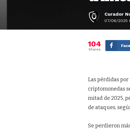
Curador No
07/06/2025 
104
Fac
Shares
Las pérdidas por 
criptomonedas se 
mitad de 2025, p
de ataques, segú
Se perdieron más