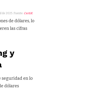
ad de 2025. Fuente
:
CertiK
nes de dólares, lo
ren las cifras
ng y
a
 seguridad en lo
de dólares