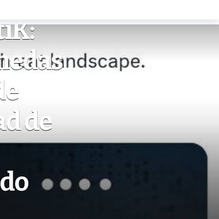
iK:
onedas
de
ad de
ndo