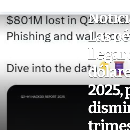
NOTICIAS ETHEREUM
Notici
Las p
llegar
dólare
2025, 
dismi
trime