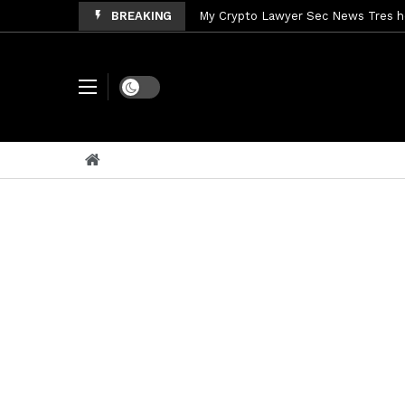
BREAKING
My Crypto Lawyer Sec Speeches Cry
My Crypto Lawyer Sec News Cynthi
My Crypto Lawyer Sec News Rusia en
Dark mode
My Crypto Lawyer Sec Cryptocurre
My Crypto Lawyer Sec News XRP pri
My Crypto Lawyer Sec News Rusia r
My Crypto Lawyer Sec News EEUU pr
My Crypto Lawyer Sec Cryptocurrenc