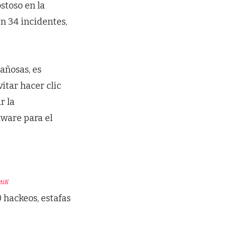
stoso en la
n 34 incidentes,
añosas, es
itar hacer clic
r la
dware para el
tiK
 hackeos, estafas