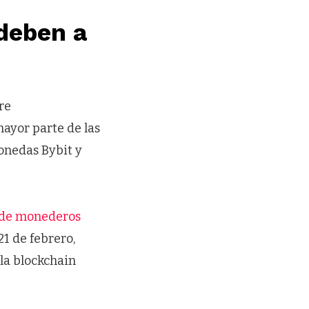
 deben a
re
ayor parte de las
onedas Bybit y
 de monederos
 21 de febrero,
la blockchain