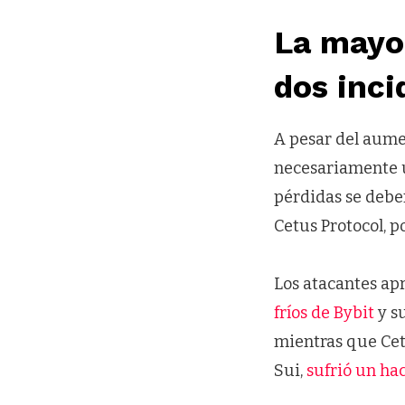
La mayor
dos inci
A pesar del aume
necesariamente u
pérdidas se debe
Cetus Protocol, p
Los atacantes ap
fríos de Bybit
y su
mientras que Cetu
Sui,
sufrió un ha