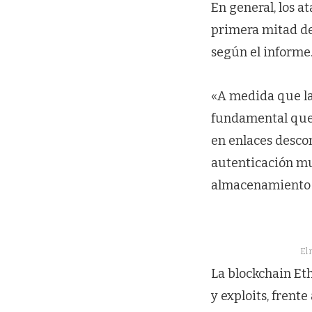
En general, los a
primera mitad de
según el informe
«A medida que la
fundamental que l
en enlaces descon
autenticación mu
almacenamiento d
El 
La blockchain Eth
y exploits, frente