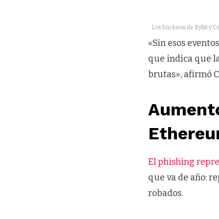
Los hackeos de Bybit y Ce
«Sin esos eventos
que indica que l
brutas», afirmó C
Aumento
Ethereu
El phishing repr
que va de año: re
robados.