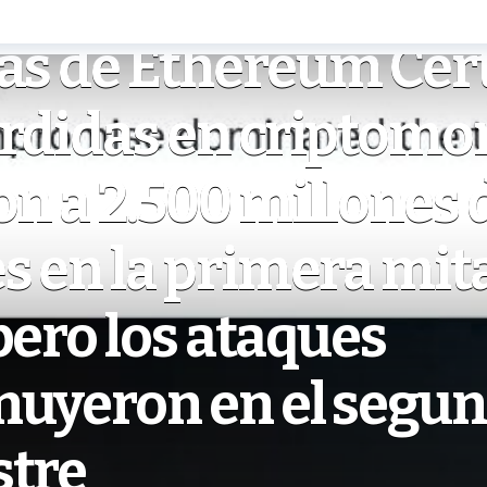
as de Ethereum Cert
érdidas en criptom
on a 2.500 millones 
s en la primera mit
pero los ataques
nuyeron en el segu
stre