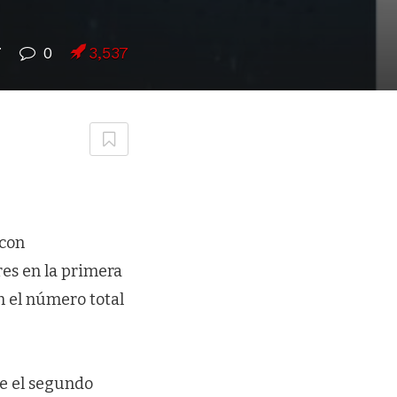
7
0
3,537
 con
res en la primera
n el número total
te el segundo