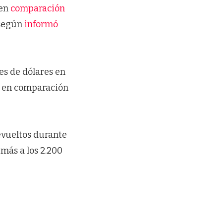
 en
comparación
 según
informó
es de dólares en
% en comparación
evueltos durante
 más a los 2.200