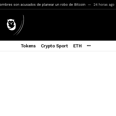
ptocurrency Restoring Regulatory Clarity: Statement on Technical A
a Lummis sets Trump condition for CLARITY Act passage
6 días a
vía a prisión al fundador de BitRiver por presunto fraude
6 días 
ncy SEC Announces Continuation of Small Business Advisory Committ
Tokens
Crypto Sport
ETH
ce forecast ahead of CLARITY Act vote next week
1 semana ago
econoce a Bitcoin como propiedad con una histórica ley
2 semana
ohibirá al presidente emitir criptomonedas propias
2 semanas a
y SEC Establishes Financial Reporting and Accounting Unit in Enforc