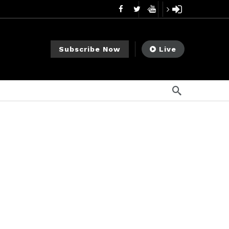
mendments to Rule 0‑1(a)(7)
1 día ago
go
ago
Subscribe Now
Live
ee Meeting
7 días ago
1 semana ago
My Crypto Lawyer Sec Cryptocurrency Small Business Forum’s Report to Congress Highlights Recommendations to Improve Capital-Raising Policy
s ago
go
ement Division
11 horas ago