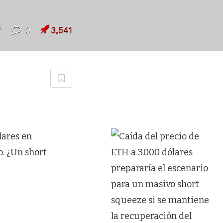
7
0
3,541
lares en
. ¿Un short