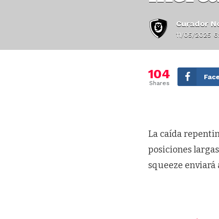
Curador No
11/05/2025 
104
Fac
Shares
La caída repentin
posiciones larga
squeeze enviará 