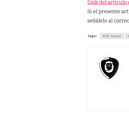
Link del artículo 
Si el presente ar
señálelo al corre
Tags:
eth news