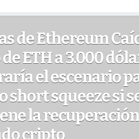
as de Ethereum Caí
 de ETH a 3.000 dóla
aría el escenario p
 short squeeze si s
ne la recuperación
do cripto