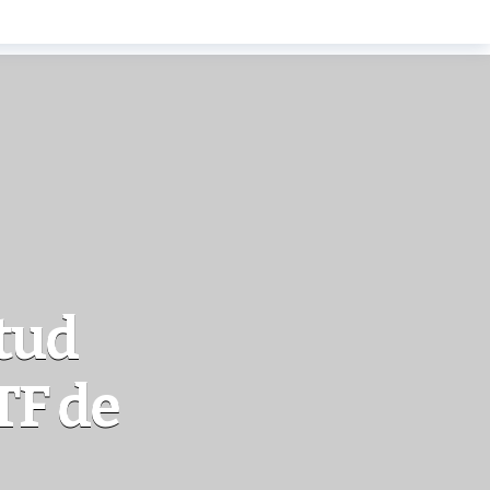
tud
TF de