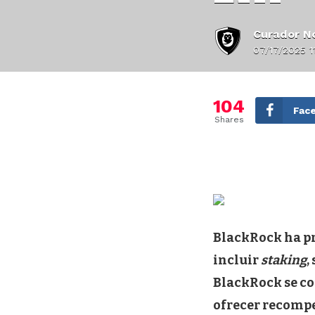
Curador No
07/17/2025 1
104
Fac
Shares
BlackRock ha pr
incluir
staking
,
BlackRock se co
ofrecer recomp