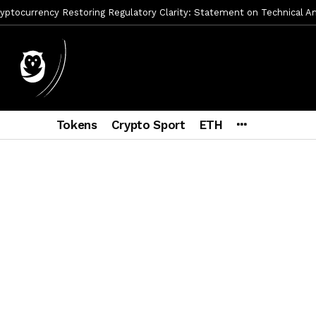
ptocurrency Restoring Regulatory Clarity: Statement on Technical A
a Lummis sets Trump condition for CLARITY Act passage
5 días a
vía a prisión al fundador de BitRiver por presunto fraude
6 días 
ncy SEC Announces Continuation of Small Business Advisory Committ
Tokens
Crypto Sport
ETH
ce forecast ahead of CLARITY Act vote next week
1 semana ago
econoce a Bitcoin como propiedad con una histórica ley
2 semana
ohibirá al presidente emitir criptomonedas propias
2 semanas a
Hayes y BitMEX demandados por presunto fraude e insider trading
mbres son acusados de planear un robo de Bitcoin
10 horas ago