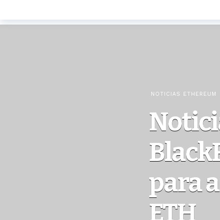
NOTICIAS ETHEREUM
Notic
BlackR
para a
ETH