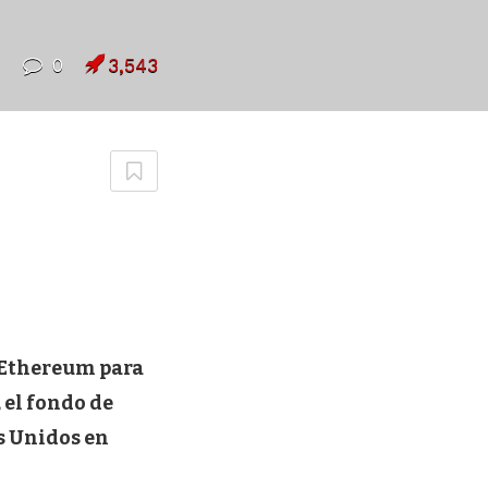
7
0
3,543
 Ethereum para
 el fondo de
s Unidos en