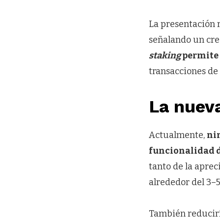
La presentación r
señalando un cre
staking
permite 
transacciones de
La nueva
Actualmente,
ni
funcionalidad 
tanto de la aprec
alrededor del 3–
También reducirí