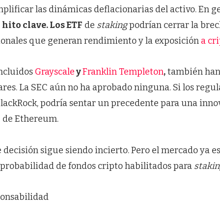
lificar las dinámicas deflacionarias del activo. En ge
 hito clave. Los ETF
de
staking
podrían cerrar la brec
ionales que generan rendimiento y la exposición
a cr
incluidos
Grayscale
y
Franklin Templeton
,
también han
ares. La SEC aún no ha aprobado ninguna. Si los reg
BlackRock, podría sentar un precedente para una inn
F de Ethereum.
 decisión sigue siendo incierto. Pero el mercado ya e
 probabilidad de fondos cripto habilitados para
staki
onsabilidad