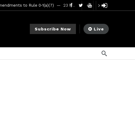
mendments to Rule 0‑1(a)(7)
23 horas ago
go
ago
Subscribe Now
Live
ee Meeting
6 días ago
1 semana ago
My Crypto Lawyer Sec Cryptocurrency Small Business Forum’s Report to Congress Highlights Recommendations to Improve Capital-Raising Policy
s ago
go
2 semanas ago