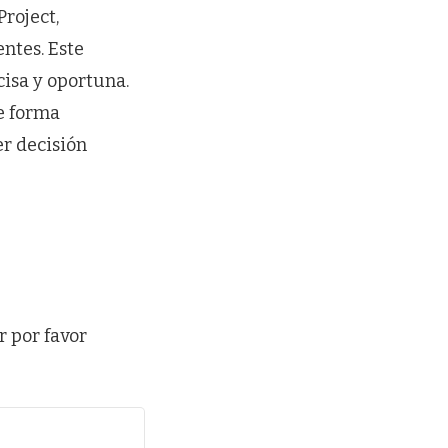
roject,
ntes. Este
cisa y oportuna.
e forma
r decisión
r por favor