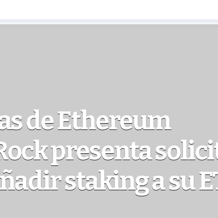
ias de Ethereum
ock presenta solici
ñadir staking a su E