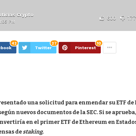
ticias Crypto
600
17
1:05 PM
42
27
10
ebook
Twitter
Pinterest
esentado una solicitud para enmendar su ETF de
 según nuevos documentos de la SEC. Si se aprueba,
nvertiría en el primer ETF de Ethereum en Estado
ensas de
staking
.