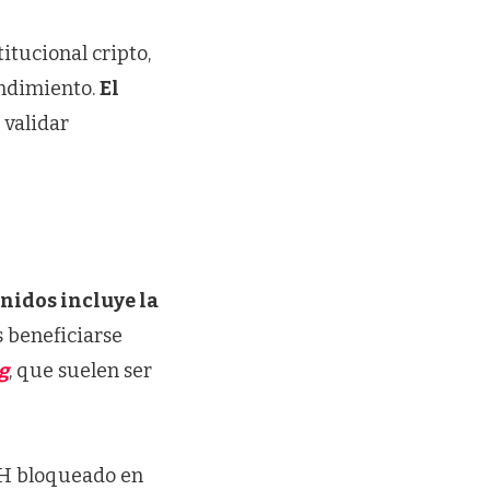
itucional cripto,
endimiento.
El
 validar
nidos incluye la
s beneficiarse
g
, que suelen ser
TH bloqueado en