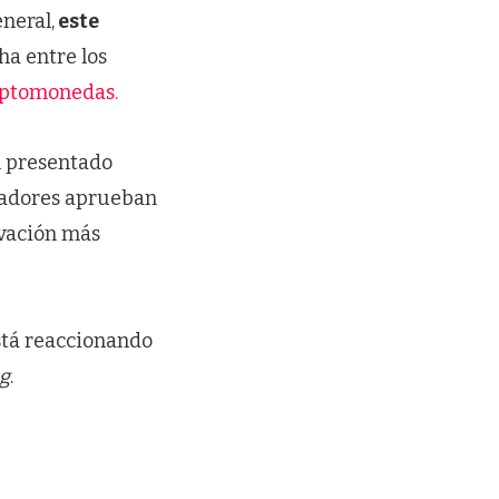
neral,
este
ha entre los
iptomonedas.
 presentado
uladores aprueban
ovación más
stá reaccionando
ng
.