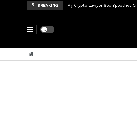
BREAKING
My Crypto Lawyer Sec Speeches Cry
My Crypto Lawyer Sec News Cynthi
My Crypto Lawyer Sec News Rusia en
Dark mode
My Crypto Lawyer Sec Cryptocurre
My Crypto Lawyer Sec News XRP pri
My Crypto Lawyer Sec News Rusia r
My Crypto Lawyer Sec News EEUU pr
My Crypto Lawyer Sec News Arthur 
My Crypto Lawyer Sec News Tres ho