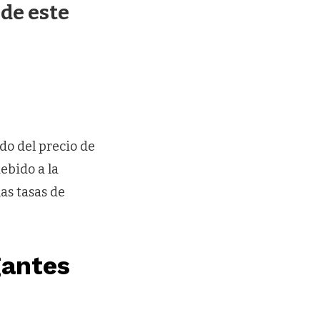
 de este
do del precio de
ebido a la
las tasas de
gantes