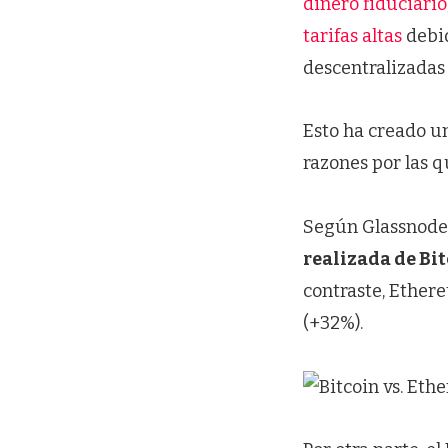
dinero fiduciario
tarifas altas
debid
descentralizadas
Esto ha creado un
razones por las q
Según Glassnode,
realizada de Bi
contraste, Ether
(+32%).