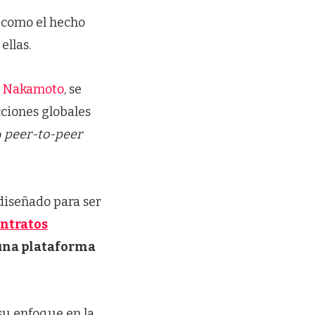
 como el hecho
ellas.
hi Nakamoto
, se
ciones globales
o
peer-to-peer
diseñado para ser
ntratos
 una plataforma
su enfoque en la