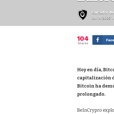
Curador No
04/14/2025 
104
Fac
Shares
Hoy en día, Bit
capitalización 
Bitcoin ha demo
prolongado.
BeInCrypro explo