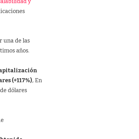
alabilidad y
licaciones
r una de las
ltimos años.
capitalización
ares (+117%)
,. En
 de dólares