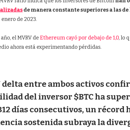
l MVRV ratio indica que los inversores de Bitcoin
han 
ealizadas
de manera constante superiores a las de
 enero de 2023.
 año, el MVRV de
Ethereum cayó por debajo de 1,0
, lo
edio ahora está experimentando pérdidas.
 delta entre ambos activos conf
ilidad del inversor $BTC ha supe
12 días consecutivos, un récord h
encia sostenida subraya la diver