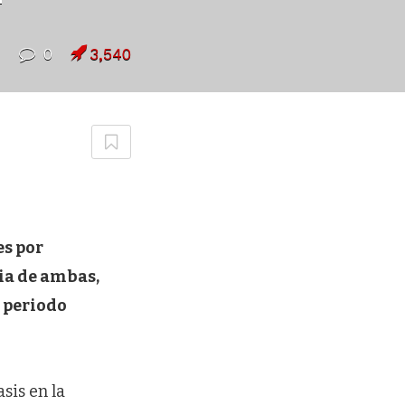
7
0
3,540
es por
ia de ambas,
 periodo
sis en la