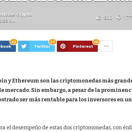
ticias Crypto
600
17
10:56 AM
42
27
10
ebook
Twitter
Pinterest
coin y Ethereum son las criptomonedas más grand
de mercado. Sin embargo, a pesar de la prominenc
strado ser más rentable para los inversores en un
ra el desempeño de estas dos criptomonedas, con énfa