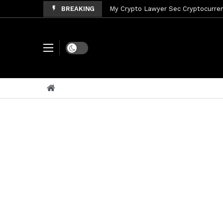
BREAKING
My Crypto Lawyer Sec Cryptocurrenc
My Crypto Lawyer Sec News Tres ho
My Crypto Lawyer Sec Speeches Cry
Dark mode
My Crypto Lawyer Sec News Cynthi
My Crypto Lawyer Sec News Rusia en
My Crypto Lawyer Sec Cryptocurre
My Crypto Lawyer Sec News XRP pri
My Crypto Lawyer Sec News Rusia r
My Crypto Lawyer Sec News XRP Ledg