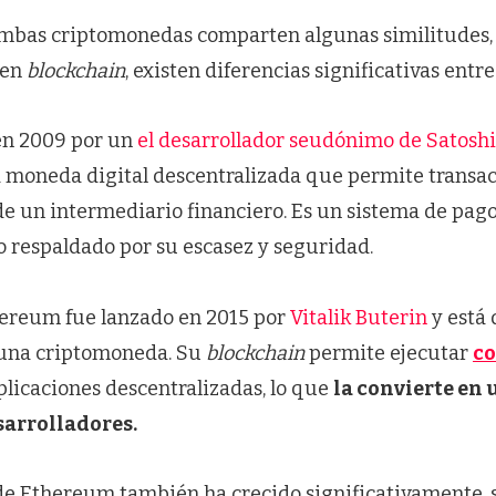
mbas criptomonedas comparten algunas similitudes,
 en
blockchain
, existen diferencias significativas entre 
 en 2009 por un
el desarrollador seudónimo de Satos
a moneda digital descentralizada que permite transac
 de un intermediario financiero. Es un sistema de pag
o respaldado por su escasez y seguridad.
thereum fue lanzado en 2015 por
Vitalik Buterin
y está 
una criptomoneda. Su
blockchain
permite ejecutar
co
plicaciones descentralizadas, lo que
la convierte en
sarrolladores.
de Ethereum también ha crecido significativamente, 