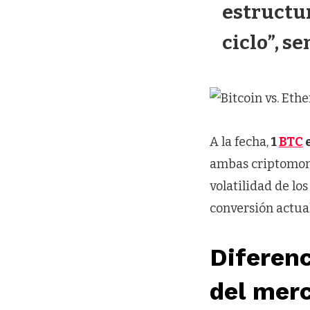
estructur
ciclo”, s
A la fecha,
1
BTC
ambas criptomone
volatilidad de lo
conversión actual
Diferenc
del merc