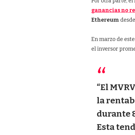
Por otra parte, e
ganancias no r
Ethereum
desde
En marzo de este
el inversor prom
“El MVRV
la rentab
durante 8
Esta tend