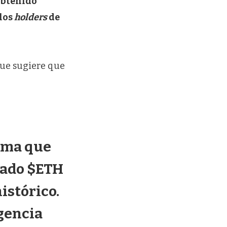
obtenido
 los
holders
de
 que sugiere que
irma que
rado $ETH
istórico.
gencia