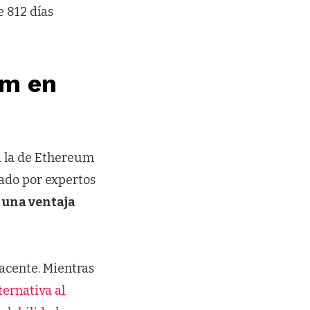
 812 días
um en
 a la de Ethereum
ado por expertos
 una ventaja
yacente. Mientras
ternativa al