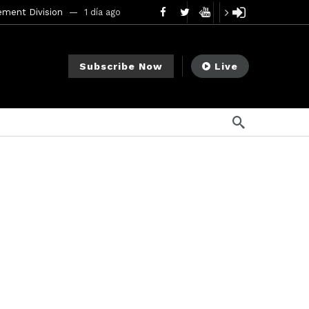
ement Division
1 día ago
mendments to Rule 0‑1(a)(7)
2 días ago
Subscribe Now
Live
go
ago
ee Meeting
1 semana ago
1 semana ago
My Crypto Lawyer Sec Cryptocurrency Small Business Forum’s Report to Congress Highlights Recommendations to Improve Capital-Raising Policy
s ago
12 horas ago