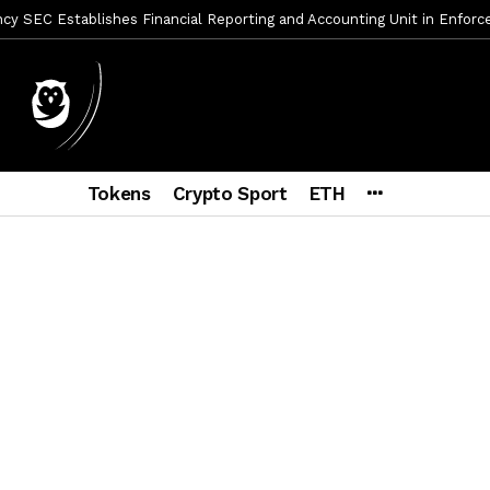
y SEC Establishes Financial Reporting and Accounting Unit in Enforc
mbres son acusados de planear un robo de Bitcoin
2 días ago
ptocurrency Restoring Regulatory Clarity: Statement on Technical A
a Lummis sets Trump condition for CLARITY Act passage
6 días a
vía a prisión al fundador de BitRiver por presunto fraude
7 días 
Tokens
Crypto Sport
ETH
ncy SEC Announces Continuation of Small Business Advisory Committ
ce forecast ahead of CLARITY Act vote next week
1 semana ago
econoce a Bitcoin como propiedad con una histórica ley
2 semana
er adoption accelerates as Ripple receives full EU MiCA license