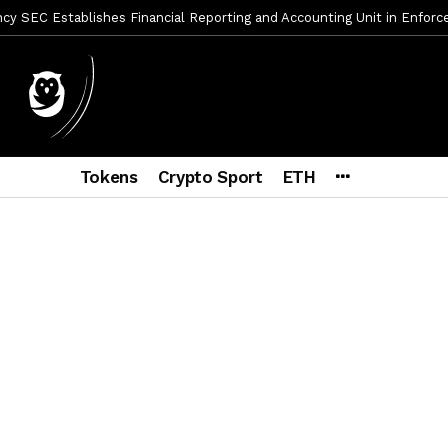
y SEC Establishes Financial Reporting and Accounting Unit in Enforc
mbres son acusados de planear un robo de Bitcoin
2 días ago
ptocurrency Restoring Regulatory Clarity: Statement on Technical A
a Lummis sets Trump condition for CLARITY Act passage
6 días a
vía a prisión al fundador de BitRiver por presunto fraude
7 días 
Tokens
Crypto Sport
ETH
ncy SEC Announces Continuation of Small Business Advisory Committ
ce forecast ahead of CLARITY Act vote next week
1 semana ago
econoce a Bitcoin como propiedad con una histórica ley
2 semana
er adoption accelerates as Ripple receives full EU MiCA license