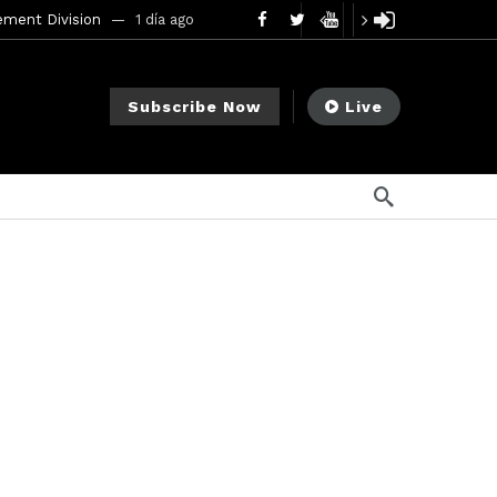
ement Division
1 día ago
mendments to Rule 0‑1(a)(7)
2 días ago
Subscribe Now
Live
go
ago
ee Meeting
1 semana ago
1 semana ago
My Crypto Lawyer Sec Cryptocurrency Small Business Forum’s Report to Congress Highlights Recommendations to Improve Capital-Raising Policy
s ago
18 horas ago