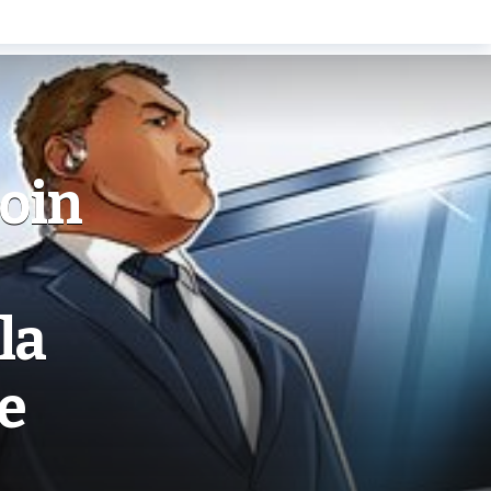
coin
la
de