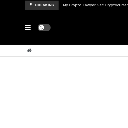
BREAKING
My Crypto Lawyer Sec Cryptocurrenc
My Crypto Lawyer Sec News Tres ho
My Crypto Lawyer Sec Speeches Cry
Dark mode
My Crypto Lawyer Sec News Cynthi
My Crypto Lawyer Sec News Rusia en
My Crypto Lawyer Sec Cryptocurre
My Crypto Lawyer Sec News XRP pri
My Crypto Lawyer Sec News Rusia r
My Crypto Lawyer Sec News XRP Ledg