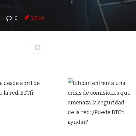
7
0
3,540
% desde abril de
 la red. BTCfi