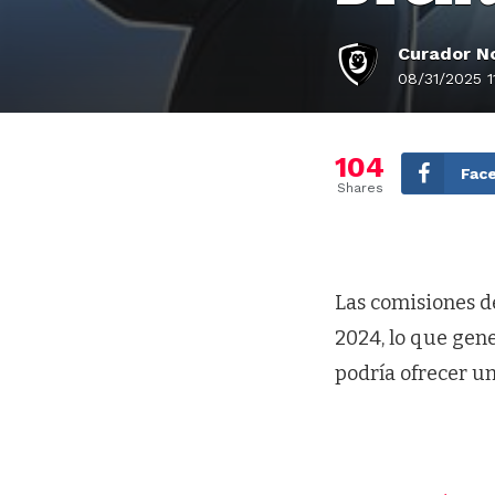
Curador No
08/31/2025 1
104
Fac
Shares
Las comisiones de
2024, lo que gene
podría ofrecer un