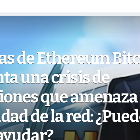
as de Ethereum Bit
ta una crisis de
iones que amenaza 
dad de la red: ¿Pue
 ayudar?