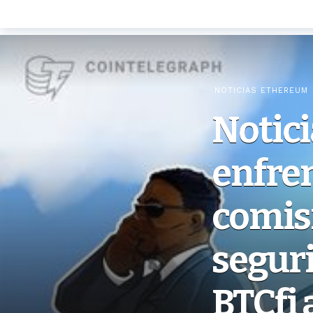
NOTICIAS ETHEREUM
Notici
enfren
comis
seguri
BTCfi