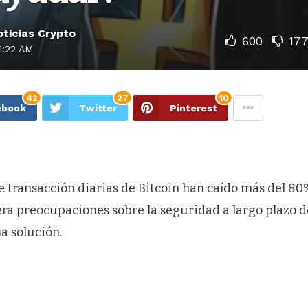
ticias Crypto
600
17
1:22 AM
42
27
10
ebook
Twitter
Pinterest
 transacción diarias de Bitcoin han caído más del 80
ra preocupaciones sobre la seguridad a largo plazo de
a solución.