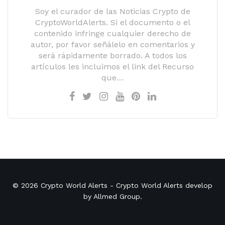
Soy el curador de las Noticias Crypto de
CryptoWorldAlerts. Si el documento o el
contenido infringe cualquier derecho de
autor, por favor señálelo en comentarios y
será rápidamente borrado. A todos los
artículos les incluimos el link del Recurso
que…
© 2026
Crypto World Alerts
- Crypto World Alerts develop
by
Allmed Group
.