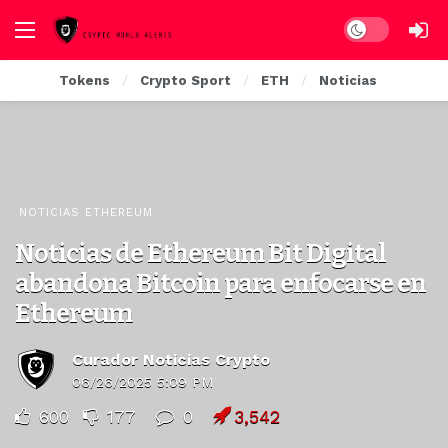
Dark mode
Tokens
Crypto Sport
ETH
Noticias
NOTICIAS ETHEREUM
Noticias de Ethereum Bit Digital
abandona Bitcoin para enfocarse en
Ethereum
Curador Noticias Crypto
06/26/2025 5:09 PM
600
177
0
3,542