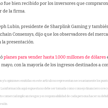
 fue bien recibido por los inversores que compraron 
r de la firma.
eph Lubin, presidente de Sharplink Gaming y también
kchain Consensys, dijo que los observadores del merc
 la presentación.
ió
planes para vender hasta 1.000 millones de dólares
 mayo, con la mayoría de los ingresos destinados a c
 y/u opiniones emitidas en este artículo no representan necesariamente los puntos 
h. La información aquí expuesta no debe ser tomada como consejo financiero o re
to comercial implican riesgos y es responsabilidad de cada persona hacer su debid
rsión.