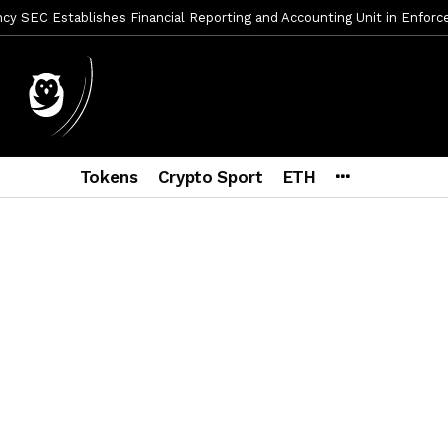
y SEC Establishes Financial Reporting and Accounting Unit in Enforc
mbres son acusados de planear un robo de Bitcoin
2 días ago
ptocurrency Restoring Regulatory Clarity: Statement on Technical A
a Lummis sets Trump condition for CLARITY Act passage
6 días a
vía a prisión al fundador de BitRiver por presunto fraude
1 sema
Tokens
Crypto Sport
ETH
ncy SEC Announces Continuation of Small Business Advisory Committ
ce forecast ahead of CLARITY Act vote next week
2 semanas ag
econoce a Bitcoin como propiedad con una histórica ley
2 semana
er adoption accelerates as Ripple receives full EU MiCA license