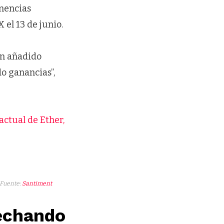
enencias
el 13 de junio.
han añadido
o ganancias”,
actual de Ether,
 Fuente:
Santiment
vechando