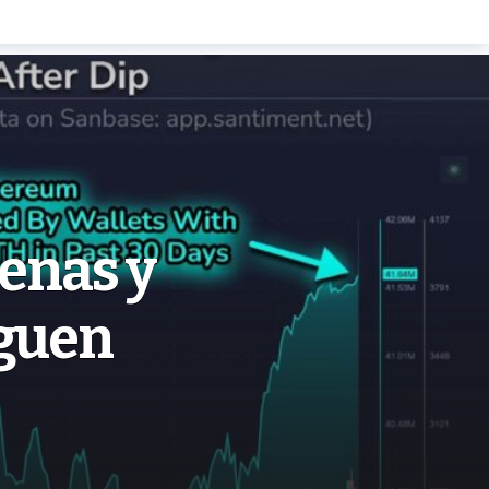
enas y
iguen