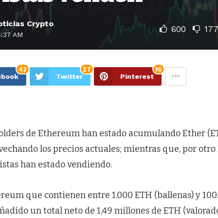
ticias Crypto
600
17
4:37 AM
42
27
10
ebook
Twitter
Pinterest
holders de Ethereum han estado acumulando Ether (E
echando los precios actuales; mientras que, por otro l
istas han estado vendiendo.
hereum que contienen entre 1.000 ETH (ballenas) y 10
ñadido un total neto de 1,49 millones de ETH (valorad