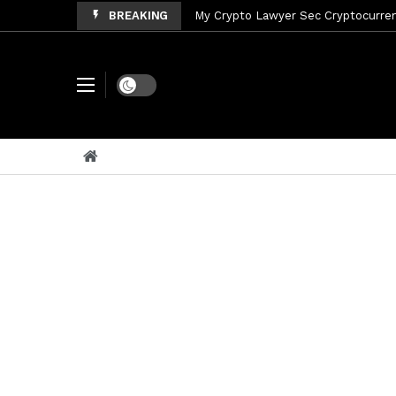
BREAKING
My Crypto Lawyer Sec Cryptocurrenc
My Crypto Lawyer Sec News Tres ho
My Crypto Lawyer Sec Speeches Cry
Dark mode
My Crypto Lawyer Sec News Cynthi
My Crypto Lawyer Sec News Rusia en
My Crypto Lawyer Sec Cryptocurre
My Crypto Lawyer Sec News XRP pri
My Crypto Lawyer Sec News Rusia r
My Crypto Lawyer Sec News XRP Ledg