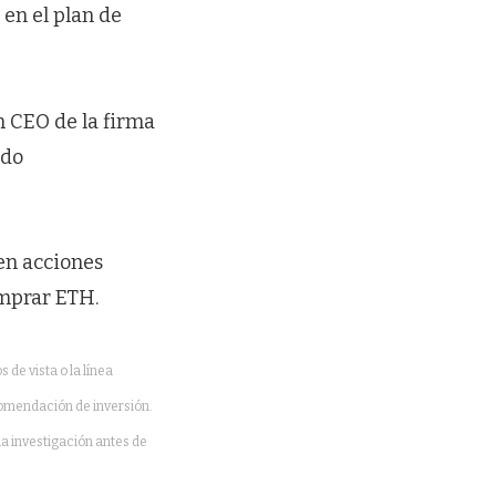
en el plan de
 CEO de la firma
ado
en acciones
omprar ETH.
de vista o la línea
comendación de inversión.
a investigación antes de