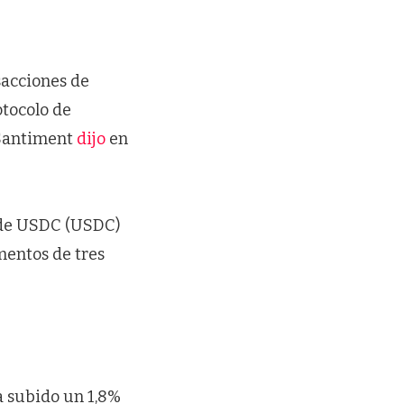
sacciones de
otocolo de
 Santiment
dijo
en
s de USDC (USDC)
entos de tres
ha subido un 1,8%