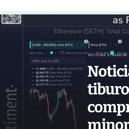
NOTICIAS ETHEREUM
Notici
tibur
compr
minor