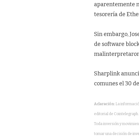
aparentemente no
tesorería de Ethe
Sin embargo, Jos
de software bloc
malinterpretaron
Sharplink anunc
comunes el 30 de
Aclaración:
La información
editorial de Cointelegrap
Toda inversión y movimien
tomar una decisión de inve