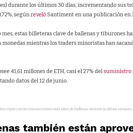
es) durante los últimos 30 días, incrementando sus t
 3,72%, según
reveló
Santiment en una publicación en X 
o mes, estas billeteras clave de ballenas y tiburones 
monedas mientras los traders minoristas han sacand
see 41,61 millones de ETH, casi el 27% del
suministro 
itando datos del 12 de junio.
tos cripto con las transacciones más altas de ballenas durante la última semana.
lenas también están apro