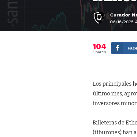
Curador No
06/16/2025 
104
Fac
Shares
Los principales 
último mes, aprov
inversores minor
Billeteras de Et
(tiburones) han a