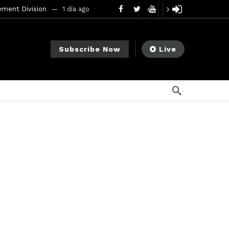
ement Division
1 día ago
mendments to Rule 0‑1(a)(7)
2 días ago
Subscribe Now
Live
go
na ago
ee Meeting
1 semana ago
1 semana ago
My Crypto Lawyer Sec Cryptocurrency Small Business Forum’s Report to Congress Highlights Recommendations to Improve Capital-Raising Policy
o
s ago
21 horas ago