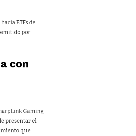
s hacia ETFs de
 emitido por
sa con
 SharpLink Gaming
de presentar el
vimiento que