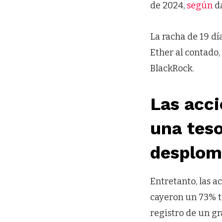
de 2024,
según
da
La racha de 19 dí
Ether al contado
BlackRock.
Las acci
una tes
desplom
Entretanto, las 
cayeron un 73% tr
registro de un g