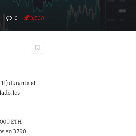
7
0
3,538
TH) durante el
ado, los
0.000 ETH
os en 3.790