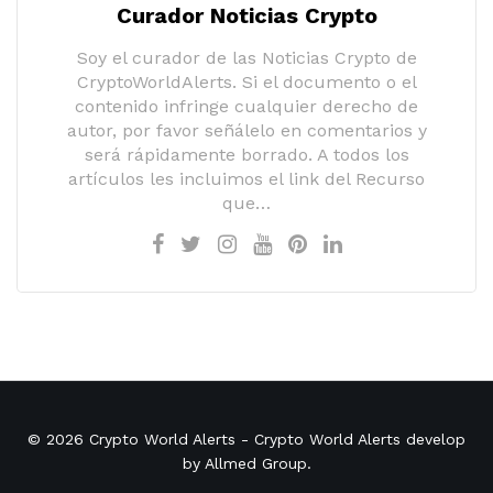
Curador Noticias Crypto
Soy el curador de las Noticias Crypto de
CryptoWorldAlerts. Si el documento o el
contenido infringe cualquier derecho de
autor, por favor señálelo en comentarios y
será rápidamente borrado. A todos los
artículos les incluimos el link del Recurso
que…
© 2026
Crypto World Alerts
- Crypto World Alerts develop
by
Allmed Group
.