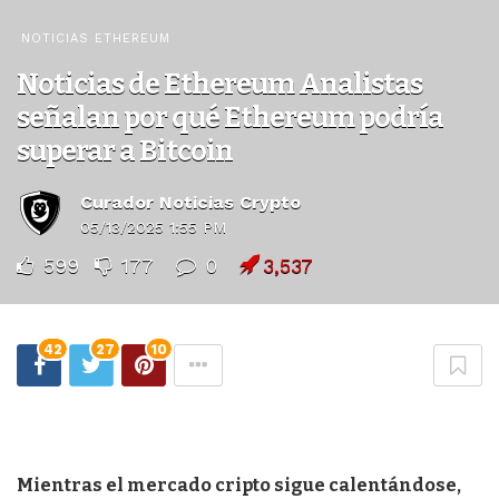
NOTICIAS ETHEREUM
Noticias de Ethereum Analistas
señalan por qué Ethereum podría
superar a Bitcoin
Curador Noticias Crypto
05/13/2025 1:55 PM
599
177
0
3,537
42
27
10
Mientras el mercado cripto sigue calentándose,