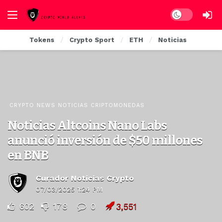
Dark mode
Tokens
Crypto Sport
ETH
Noticias
CRYPTO NEWS NOTICIAS CRIPTOMONEDAS
Noticias Altcoins Nano Labs
anunció inversión de $50 millones
en BNB
Curador Noticias Crypto
07/03/2025 1:24 PM
602
178
0
3,551