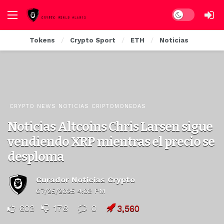
Dark mode
Tokens
Crypto Sport
ETH
Noticias
CRYPTO NEWS NOTICIAS CRIPTOMONEDAS
Noticias Altcoins Chris Larsen sigue
vendiendo XRP mientras el precio se
desploma
Curador Noticias Crypto
07/25/2025 4:03 PM
603
178
0
3,560