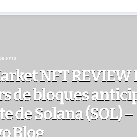
DE NFTS
arket NFT REVIEW
s de bloques antic
e de Solana (SOL) –
o Blog