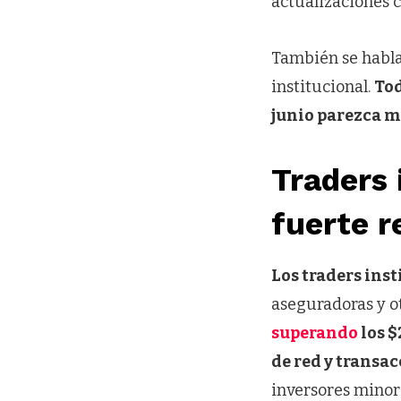
actualizaciones 
También se habla
institucional.
Tod
junio parezca m
Traders 
fuerte r
Los traders ins
aseguradoras y o
superando
los 
de red y transa
inversores minori