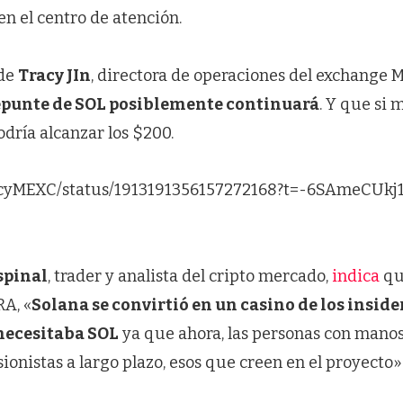
en el centro de atención.
 de
Tracy JIn
, directora de operaciones del exchange M
repunte de SOL posiblemente continuará
. Y que si 
odría alcanzar los $200.
racyMEXC/status/1913191356157272168?t=-6SAmeCUkj
spinal
, trader y analista del cripto mercado,
indica
qu
RA, «
Solana se convirtió en un casino de los inside
 necesitaba SOL
ya que ahora, las personas con manos
ionistas a largo plazo, esos que creen en el proyecto»