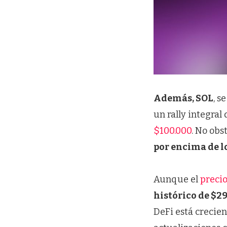
Además,
SOL
, s
un rally integral
$100.000
. No obs
por encima de lo
Aunque el
preci
histórico de $29
DeFi está crecien