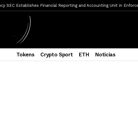
mbres son acusados de planear un robo de Bitcoin
2 días ago
ptocurrency Restoring Regulatory Clarity: Statement on Technical A
a Lummis sets Trump condition for CLARITY Act passage
6 días a
vía a prisión al fundador de BitRiver por presunto fraude
7 días 
ncy SEC Announces Continuation of Small Business Advisory Committ
Tokens
Crypto Sport
ETH
Noticias
ce forecast ahead of CLARITY Act vote next week
1 semana ago
econoce a Bitcoin como propiedad con una histórica ley
2 semana
er adoption accelerates as Ripple receives full EU MiCA license