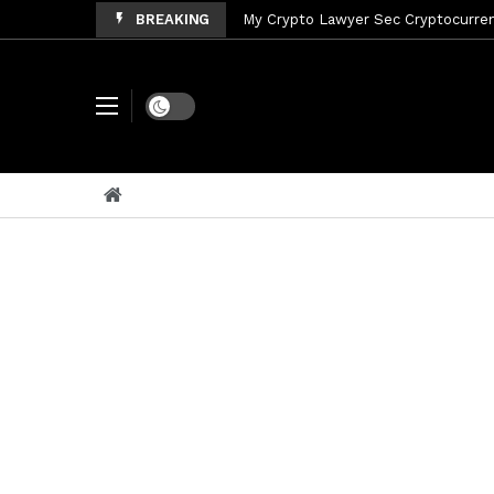
BREAKING
My Crypto Lawyer Sec News Tres ho
My Crypto Lawyer Sec Speeches Cry
My Crypto Lawyer Sec News Cynthi
Dark mode
My Crypto Lawyer Sec News Rusia en
My Crypto Lawyer Sec Cryptocurre
My Crypto Lawyer Sec News XRP pri
My Crypto Lawyer Sec News Rusia r
My Crypto Lawyer Sec News XRP Ledg