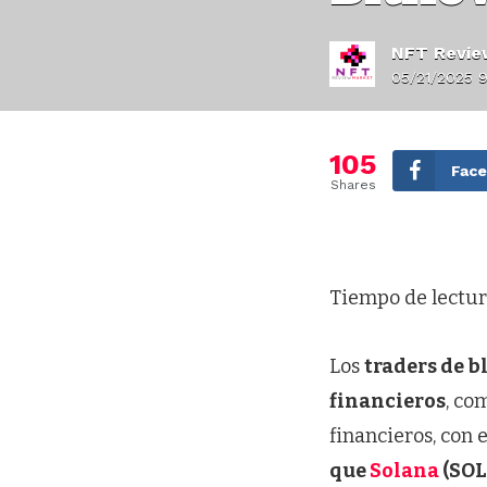
NFT Revie
05/21/2025 9
105
Fac
Shares
Tiempo de lectur
Los
traders de b
financieros
, co
financieros, con 
que
Solana
(SOL