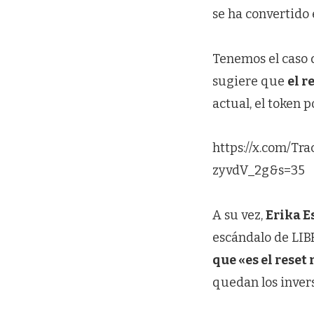
se ha convertido 
Tenemos el caso
sugiere que
el 
actual, el token p
https://x.com/T
zyvdV_2g&s=35
A su vez,
Erika E
escándalo de LIB
que «es el reset
quedan los invers