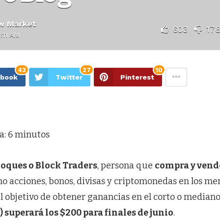
w Market
603
17
:11 AM
43
27
10
ebook
Twitter
Pinterest
a:
6
minutos
loques o Block Traders
, persona que
compra
y
vende
mo acciones, bonos, divisas y criptomonedas en los me
el objetivo de obtener ganancias en el corto o mediano
) superará los $200 para finales de junio
.