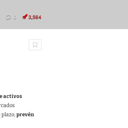
8
0
3,564
 activos
rcados
 plazo,
prevén