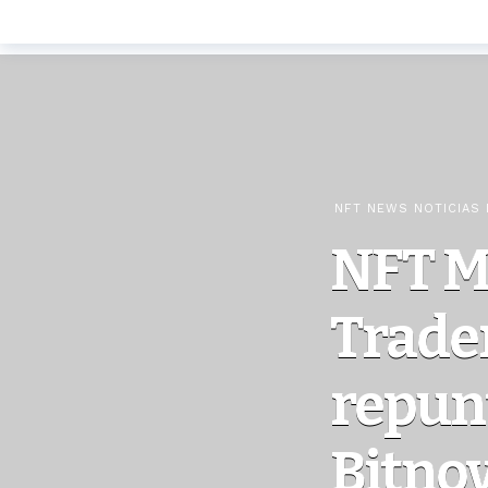
NFT NEWS NOTICIAS 
NFT M
Trader
repunt
Bitnov