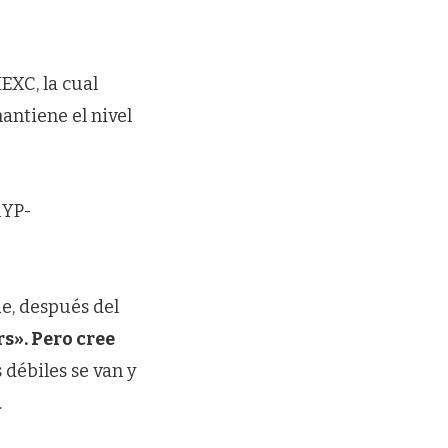
EXC, la cual
mantiene el nivel
1YP-
e, después del
rs». Pero cree
 débiles se van y
.