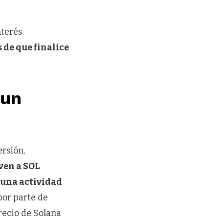
nterés
 de que finalice
 un
ersión,
ven a SOL
 una actividad
por parte de
precio de Solana