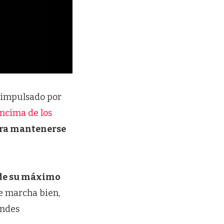
, impulsado por
encima de los
ara mantenerse
 de su máximo
e marcha bien,
andes