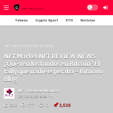
Dark mode
Tokens
Crypto Sport
ETH
Noticias
NFT NEWS NOTICIAS DE NFTS
NFT Market NFT REVIEW NEWS
¿Qué ven los fondos en Bitcoin? El
rally que nadie esperaba – Bitnovo
Blog
NFT Review Market
05/06/2025 8:29 PM
600
177
0
3,539