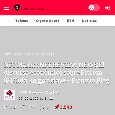
Dark mode
Tokens
Crypto Sport
ETH
Noticias
NFT NEWS NOTICIAS DE NFTS
NFT Market NFT REVIEW NEWS El
discurso económico sobre Bitcoin
(BTC) da un giro clave – Bitnovo Blog
NFT Review Market
05/22/2025 9:13 AM
600
177
0
3,543