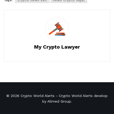
Tags:
crypto news sec
news crypto legal
My Crypto Lawyer
© 2026
Crypto World Alerts
- Crypto World Alerts develop
by
Allmed Group
.