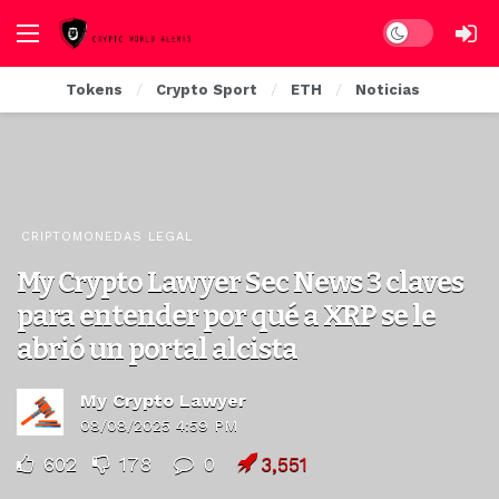
Dark mode
Tokens
Crypto Sport
ETH
Noticias
CRIPTOMONEDAS LEGAL
My Crypto Lawyer Sec News 3 claves
para entender por qué a XRP se le
abrió un portal alcista
My Crypto Lawyer
08/08/2025 4:59 PM
602
178
0
3,551